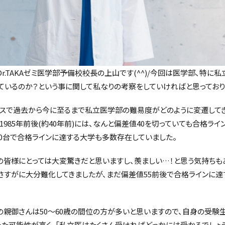
Dr.TAKAゼミ医学部予備校校長の上山です(^^)/今回は医学部、特に
ているのか？という事に関して私なりの考察をしていければと思っており
ースで過去から今に至るまで私立医学部の難易度がどのように変遷して
、1985年前後(約40年前)には、なんと偏差値40を切っていても合格ラ
40台で合格ラインに達する大学も多数存在していました。
皆様にとっては大変驚きだと思いますし、羨ましい…！と思う気持ちも
にはさすがに大分難化してきましたが、まだ偏差値55前後で合格ラインに
親御さんは50～60歳の間位の方が多いと思いますので、自身の受験生
あった可能性が高く、「私立医はたくさん受ければどっかには受かるでしょ