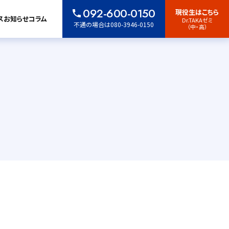
092-600-0150
現役生はこちら
ス
お知らせ
コラム
Dr.TAKAゼミ
不通の場合は080-3946-0150
（中・高）
入学案内・学費
コラム