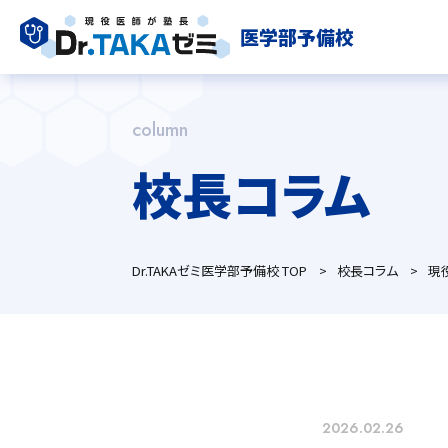
医学部予備校
column
校長コラム
トップページ
校長挨拶
よくある質問
アクセス
Dr.TAKAゼミ医学部予備校 TOP
校長コラム
現
採用情報
現役生はこちら ⇒ 
2026.02.26