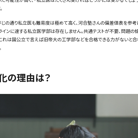
。
じの通り私立医も難易度は極めて高く、河合塾さんの偏差値表を参考に
ラインに達する私立医学部は存在しません。共通テストが不要、問題の
、これは国公立で言えば旧帝大の工学部などを合格できる力がないと合
。
化の理由は？