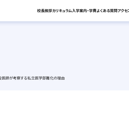
校長挨拶
カリキュラム
入学案内・学費
よくある質問
アクセ
カリキュラム
お知らせ
役医師が考察する私立医学部難化の理由
Dr.TAKAゼミ（中・高）