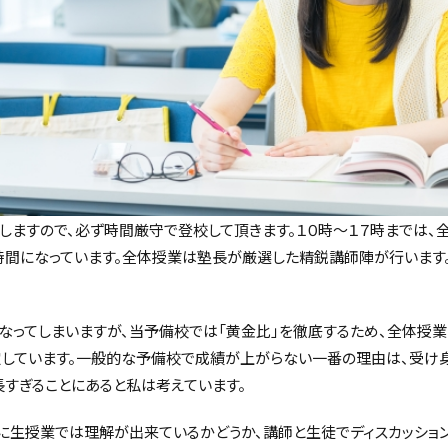
しますので、必ず時間厳守で登校して頂きます。１０時～１７時までは、
時間になっています。全体授業は塾長が厳選した精鋭講師陣が行います
なってしまいますが、当予備校では「黄金比」を徹底するため、全体授
定しています。一般的な予備校で成績が上がらない一番の理由は、受け
すぎることにあると私は考えています。
に生授業では理解が出来ているかどうか、講師と生徒でディスカッショ