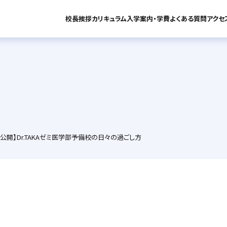
校長挨拶
カリキュラム
入学案内・学費
よくある質問
アクセ
カリキュラム
お知らせ
大公開】Dr.TAKAゼミ医学部予備校の日々の過ごし方
Dr.TAKAゼミ（中・高）