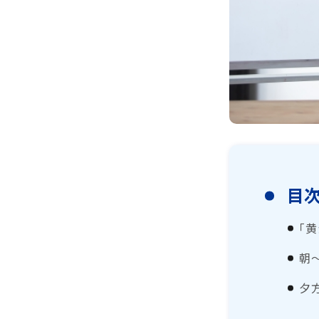
目
「
朝
夕