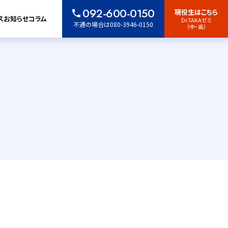
092-600-0150
現役生はこちら
ス
お知らせ
コラム
Dr.TAKAゼミ
不通の場合は080-3946-0150
（中・高）
入学案内・学費
コラム