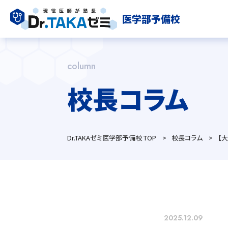
医学部予備校
column
校長コラム
トップページ
校長挨拶
よくある質問
アクセス
Dr.TAKAゼミ医学部予備校 TOP
校長コラム
【
採用情報
現役生はこちら ⇒ 
2025.12.09